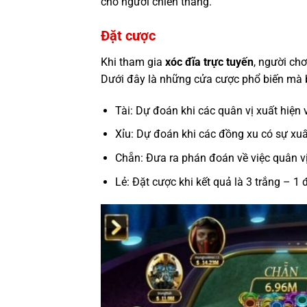
cho người chiến thắng.
Đặt cược
Khi tham gia
xóc đĩa trực tuyến
, người ch
Dưới đây là những cửa cược phổ biến mà 
Tài: Dự đoán khi các quân vị xuất hiện v
Xỉu: Dự đoán khi các đồng xu có sự xuấ
Chẵn: Đưa ra phán đoán về việc quân vị 
Lẻ: Đặt cược khi kết quả là 3 trắng – 1 