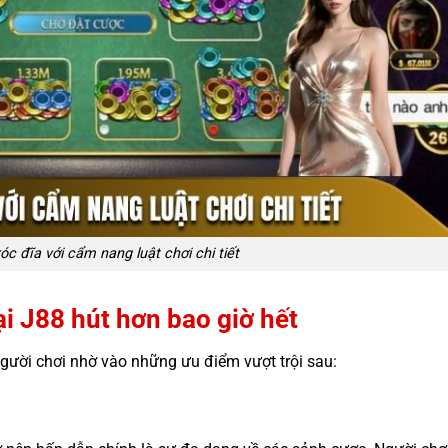
c đĩa với cẩm nang luật chơi chi tiết
ại J88 hút hơn bao giờ hết
gười chơi nhờ vào những ưu điểm vượt trội sau: