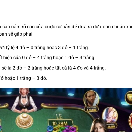
ơi cần nắm rõ các cửa cược cơ bản để đưa ra dự đoán chuẩn xá
bạn sẽ gặp phải:
ới tỷ lệ 4 đỏ – 0 trắng hoặc 3 đỏ – 1 trắng.
t hiện của 0 đỏ – 4 trắng hoặc 1 đỏ – 3 trắng.
sẽ là 2 đỏ – 2 trắng hoặc tất cả là 4 đỏ và 4 trắng.
đỏ hoặc 1 trắng – 3 đỏ.