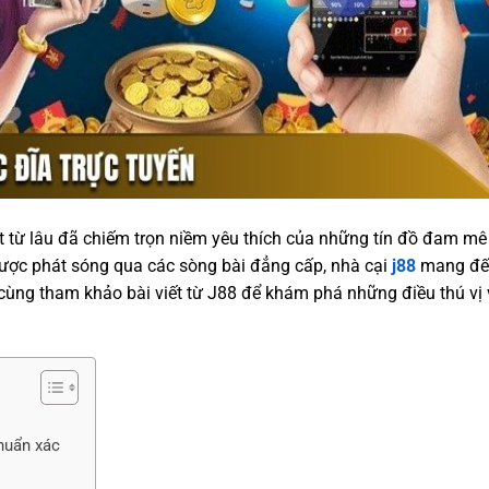
t từ lâu đã chiếm trọn niềm yêu thích của những tín đồ đam mê
được phát sóng qua các sòng bài đẳng cấp, nhà cại
j88
mang đế
cùng tham khảo bài viết từ J88 để khám phá những điều thú vị 
chuẩn xác