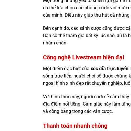
Một trong những yếu tố khiến tựa game tr
có thể lựa chọn các phòng cược với mức c
của mình. Điều này giúp thu hút cả những
Bên cạnh đó, các sảnh cược cũng được cậ
Bạn có thể tham gia bất kỳ lúc nào, dù là 
nhàm chán.
Công nghệ Livestream hiện đại
Một điểm đặc biệt của
xóc đĩa trực tuyến
l
sóng trực tiếp, người chơi sẽ được chứng 
ngoại hình xinh đẹp rất chuyên nghiệp, luô
Với hình thức này, người chơi sẽ cảm thấy
địa điểm nổi tiếng. Cảm giác này làm tăng
và công bằng trong các ván cược.
Thanh toán nhanh chóng