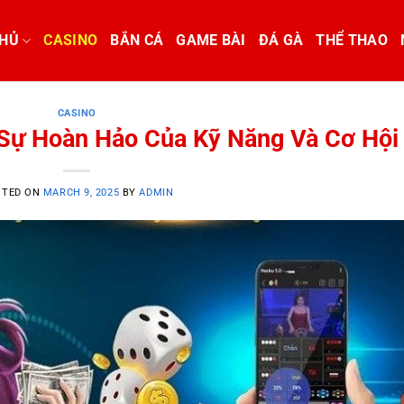
CHỦ
CASINO
BẮN CÁ
GAME BÀI
ĐÁ GÀ
THỂ THAO
CASINO
 Sự Hoàn Hảo Của Kỹ Năng Và Cơ Hội
STED ON
MARCH 9, 2025
BY
ADMIN