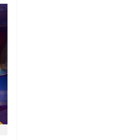
Hội
Thắng
Lớn