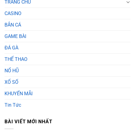
TRANG CHỦ
CASINO
BẮN CÁ
GAME BÀI
ĐÁ GÀ
THỂ THAO
NỔ HŨ
XỔ SỐ
KHUYẾN MÃI
Tin Tức
BÀI VIẾT MỚI NHẤT