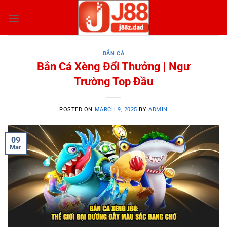
Skip
to
content
BẮN CÁ
Bắn Cá Xèng Đổi Thưởng | Ngư
Trường Top Đầu
POSTED ON
MARCH 9, 2025
BY
ADMIN
09
Mar