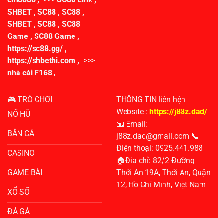
SHBET
,
SC88
,
SC88
,
SHBET
,
SC88
,
SC88
Game
,
SC88 Game
,
https://sc88.gg/
,
https://shbethi.com
,
>>>
nhà cái F168
,
🎮 TRÒ CHƠI
THÔNG TIN liên hện
Website :
https://j88z.dad/
NỔ HŨ
📧 Email:
BẮN CÁ
j88z.dad@gmail.com
📞
Điện thoại: 0925.441.988
CASINO
🏠Địa chỉ:
82/2 Đường
GAME BÀI
Thới An 19A, Thới An, Quận
12, Hồ Chí Minh, Việt Nam
XỔ SỐ
ĐÁ GÀ