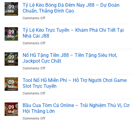
Tỷ Lệ Kèo Bóng Đá Đêm Nay J88 – Dự Đoán
09
Chuẩn, Thắng Đỉnh Cao
Mar
on
Comments Off
Tỷ
Lệ
Tỷ Lệ Kèo Trực Tuyến – Khám Phá Chi Tiết Tại
09
Kèo
Nhà Cái J88
Mar
Bóng
on
Comments Off
Đá
Tỷ
Đêm
Lệ
Nổ Hũ Tặng Tiền J88 – Tiền Tặng Siêu Hot,
Nay
09
Kèo
J88
Jackpot Cực Chất
Mar
Trực
–
on
Comments Off
Tuyến
Dự
Nổ
–
Đoán
Hũ
Tool Nổ Hũ Miễn Phí – Hỗ Trợ Người Chơi Game
Khám
Chuẩn,
09
Tặng
Phá
Slot Trực Tuyến
Thắng
Mar
Tiền
Chi
Đỉnh
on
Comments Off
J88
Tiết
Cao
Tool
–
Tại
Nổ
Bầu Cua Tôm Cá Online – Trải Nghiệm Thú Vị, Cơ
Tiền
Nhà
09
Hũ
Tặng
Hội Thắng Lớn
Cái
Mar
Miễn
Siêu
J88
on
Comments Off
Phí
Hot,
Bầu
–
Jackpot
Cua
Hỗ
Cực
Tôm
Trợ
Chất